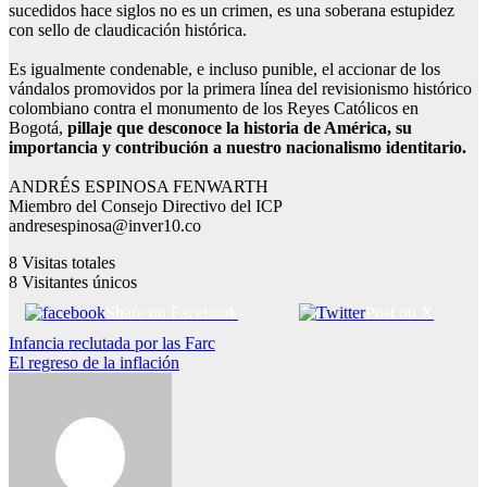
sucedidos hace siglos no es un crimen, es una soberana estupidez
con sello de claudicación histórica.
Es igualmente condenable, e incluso punible, el accionar de los
vándalos promovidos por la primera línea del revisionismo histórico
colombiano contra el monumento de los Reyes Católicos en
Bogotá,
pillaje que desconoce la historia de América, su
importancia y contribución a nuestro nacionalismo identitario.
ANDRÉS ESPINOSA FENWARTH
​Miembro del Consejo Directivo del ICP
andresespinosa@inver10.co
8
Visitas totales
8
Visitantes únicos
Share on Facebook
Post on X
Navegación
Infancia reclutada por las Farc
El regreso de la inflación
de
entradas