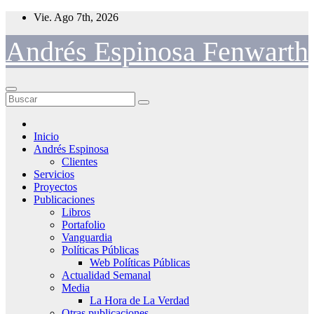
Saltar
Vie. Ago 7th, 2026
al
contenido
Andrés Espinosa Fenwarth
Inicio
Andrés Espinosa
Clientes
Servicios
Proyectos
Publicaciones
Libros
Portafolio
Vanguardia
Políticas Públicas
Web Políticas Públicas
Actualidad Semanal
Media
La Hora de La Verdad
Otras publicaciones