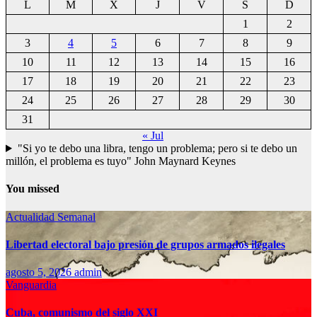
L
M
X
J
V
S
D
1
2
3
4
5
6
7
8
9
10
11
12
13
14
15
16
17
18
19
20
21
22
23
24
25
26
27
28
29
30
31
« Jul
"Si yo te debo una libra, tengo un problema; pero si te debo un
millón, el problema es tuyo" John Maynard Keynes
You missed
Actualidad Semanal
Libertad electoral bajo presión de grupos armados ilegales
agosto 5, 2026
admin
Vanguardia
Cuba, comunismo del siglo XXI