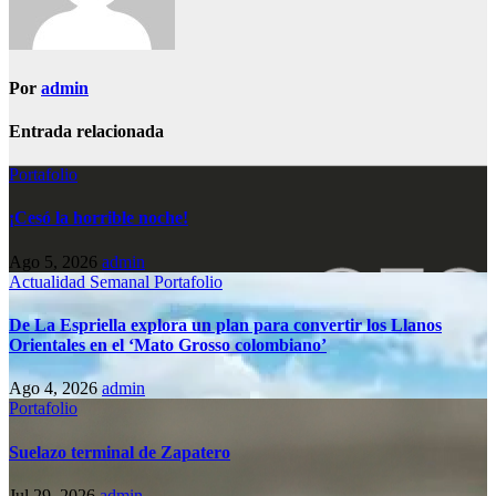
Por
admin
Entrada relacionada
Portafolio
¡Cesó la horrible noche!
Ago 5, 2026
admin
Actualidad Semanal
Portafolio
De La Espriella explora un plan para convertir los Llanos
Orientales en el ‘Mato Grosso colombiano’
Ago 4, 2026
admin
Portafolio
Suelazo terminal de Zapatero
Jul 29, 2026
admin