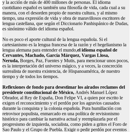
y la acción de más de 400 millones de personas. El idioma
cuotidiano español es también una filosofía de vida, cada cual a su
manera, con el desorden propio de nuestra cultura, y al mismo
tiempo, una expresión de vida y obra de maravillosos escritores de
lengua castellana, que según el Diccionario Panhispánico de Dudas,
es sinónimo válido del idioma español.
No es poco el aporte cultural de la lengua española. Si el
cartesianismo es la lengua francesa de la razón y el hegelianismo la
lengua alemana para entender el mundo,
el idioma español de
Cervantes, Machado, García Márquez, Vargas Llosa,
Neruda,
Borges, Paz, Fuentes y Mutis, para mencionar unos pocos,
es la interpretación del universo mágico, y a veces, la concreción
surrealista de nuestra existencia, de Hispanoamérica, de nuestro
tiempo y de todos los tiempos.
Reflexiones de fondo para desestimar los airados reclamos del
presidente constitucional de México,
Andrés Manuel López
Obrador, al Rey de España, Don Felipe VI, a quien por escrito le
exigen el reconocimiento y el perdón por los agravios causados
durante la conquista y la colonia española. Pura humillación con
retrovisor populista, enmarcado en una política de revisionismo
histórico para cambiar la narrativa actual y reemplazarla por el
progresismo de izquierda, socialista, como piden a gritos el Foro de
Sao Paulo y el Grupo de Puebla. Exigir o pedir perdón por eventos