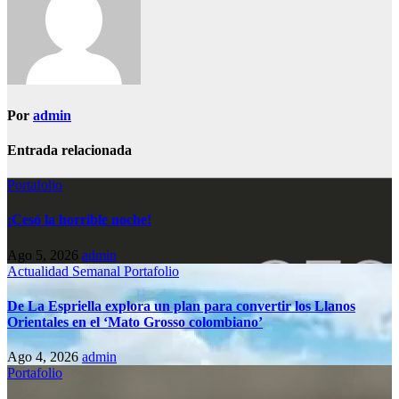
Por
admin
Entrada relacionada
Portafolio
¡Cesó la horrible noche!
Ago 5, 2026
admin
Actualidad Semanal
Portafolio
De La Espriella explora un plan para convertir los Llanos
Orientales en el ‘Mato Grosso colombiano’
Ago 4, 2026
admin
Portafolio