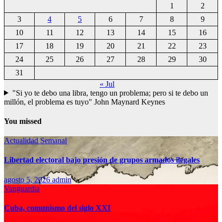
1
2
3
4
5
6
7
8
9
10
11
12
13
14
15
16
17
18
19
20
21
22
23
24
25
26
27
28
29
30
31
« Jul
"Si yo te debo una libra, tengo un problema; pero si te debo un
millón, el problema es tuyo" John Maynard Keynes
You missed
Actualidad Semanal
Libertad electoral bajo presión de grupos armados ilegales
agosto 5, 2026
admin
Vanguardia
Cuba, comunismo del siglo XXI