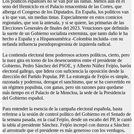
Los políticos españoles no se van por las ramas. Menos aún en el
seno del Hemiciclo en el Palacio renacentista de las Cortes, que
alberga el Congreso de los Diputados. En España, los políticos van
a lo que van, sin medias tintas. Especialmente en estos comicios
regionales, que son la antesala, y si se quiere, las primarias de las
Elecciones Generales de finales del 2023. Votaciones que definirán
la suerte de un Gobierno socialista extremista, que tanto daño le ha
hecho a España y a Hispanoamérica -Colombia incluida- con su
nefanda influencia pseudoprogresista de izquierda radical.
La contienda electoral tiene poderosos actores políticos, cierto, pero
la nuez gira en torno de los desencuentros entre el presidente de
Gobierno, Pedro Sánchez del PSOE, y Alberto Núñez Feijóo, barón
electoral gallego, que lidera con suficiencia la oposición desde la
dirección del Partido Popular, PP. La estrategia de Feijóo es simple,
razonada y poderosa, derogar el sanchismo, que se ha convertido en
un régimen populista, con ganas, pero sin razones para quedarse
más tiempo en el Palacio de la Moncloa, la sede de la Presidencia
del Gobierno español.
Para entender la esencia de la campaña electoral española, basta
referirse a la sesión de control político del Gobierno en el Senado de
la semana pasada, en la cual Feijóo, desde un escaño del PP, le cantó
la tabla al presidente Sánchez. Feijóo increpó con dureza a Sánchez
al arrostrarle que el presidente es más generoso con los verdugos,