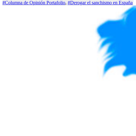
#Columna de Opinión Portafolio
,
#Derogar el sanchismo en España