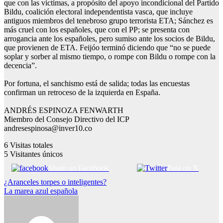
que con las víctimas, a propósito del apoyo incondicional del Partido
Bildu, coalición electoral independentista vasca, que incluye
antiguos miembros del tenebroso grupo terrorista ETA; Sánchez es
más cruel con los españoles, que con el PP; se presenta con
arrogancia ante los españoles, pero sumiso ante los socios de Bildu,
que provienen de ETA. Feijóo terminó diciendo que “no se puede
soplar y sorber al mismo tiempo, o rompe con Bildu o rompe con la
decencia”.
Por fortuna, el sanchismo está de salida; todas las encuestas
confirman un retroceso de la izquierda en España.
ANDRÉS ESPINOZA FENWARTH
​Miembro del Consejo Directivo del ICP
andresespinosa@inver10.co
6
Visitas totales
5
Visitantes únicos
Share on Facebook
Post on X
Navegación
¿Aranceles torpes o inteligentes?
La marea azul española
de
entradas