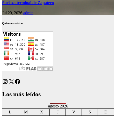
Suelazo terminal de Zapatero
Jul 29, 2026
admin
Quien nos visita:
Instagram
X
Facebook
Los más leídos
agosto 2026
L
M
X
J
V
S
D