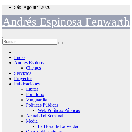
Saltar
Sáb. Ago 8th, 2026
al
contenido
Andrés Espinosa Fenwarth
Inicio
Andrés Espinosa
Clientes
Servicios
Proyectos
Publicaciones
Libros
Portafolio
Vanguardia
Políticas Públicas
Web Políticas Públicas
Actualidad Semanal
Media
La Hora de La Verdad
Otras publicaciones