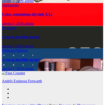
agosto 5, 2026
admin
Vanguardia
Cuba, comunismo del siglo XXI
agosto 5, 2026
admin
Portafolio
¡Cesó la horrible noche!
agosto 5, 2026
admin
Políticas Públicas
¡Cesó la horrible noche!
agosto 5, 2026
admin
Andrés Espinosa Fenwarth