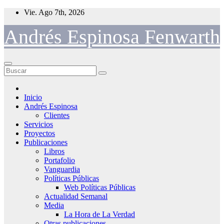
Saltar
Vie. Ago 7th, 2026
al
contenido
Andrés Espinosa Fenwarth
Inicio
Andrés Espinosa
Clientes
Servicios
Proyectos
Publicaciones
Libros
Portafolio
Vanguardia
Políticas Públicas
Web Políticas Públicas
Actualidad Semanal
Media
La Hora de La Verdad
Otras publicaciones