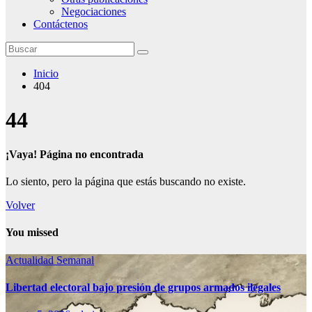
Negociaciones
Contáctenos
Inicio
404
4
4
¡Vaya! Página no encontrada
Lo siento, pero la página que estás buscando no existe.
Volver
You missed
Actualidad Semanal
Libertad electoral bajo presión de grupos armados ilegales